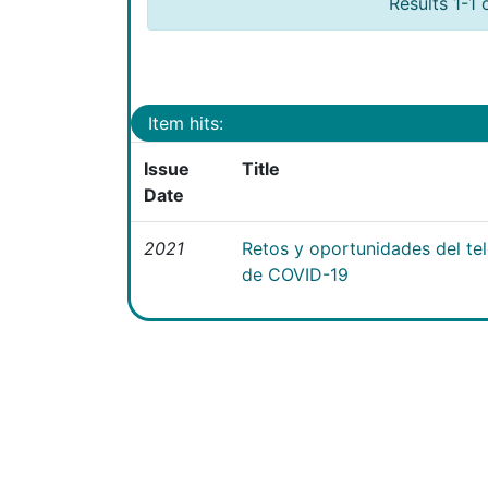
Results 1-1 
Item hits:
Issue
Title
Date
2021
Retos y oportunidades del te
de COVID-19