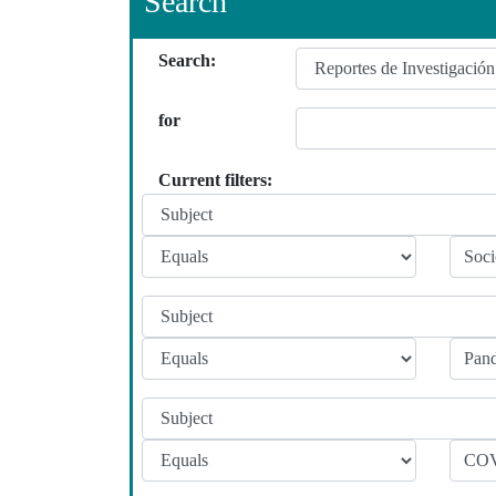
Search
Search:
for
Current filters: