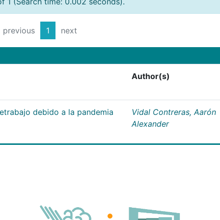
of 1 (Search time: 0.002 seconds).
previous
1
next
Author(s)
letrabajo debido a la pandemia
Vidal Contreras, Aarón
Alexander