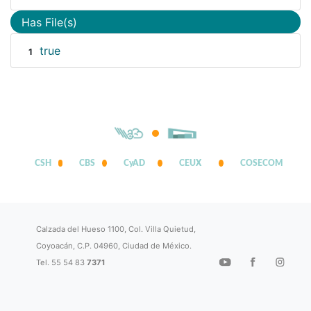
Has File(s)
true
1
CSH
CBS
CyAD
CEUX
COSECOM
Calzada del Hueso 1100, Col. Villa Quietud,
Coyoacán, C.P. 04960, Ciudad de México.
Tel. 55 54 83
7371