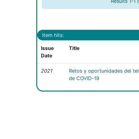
Results 1-1 
Item hits:
Issue
Title
Date
2021
Retos y oportunidades del te
de COVID-19