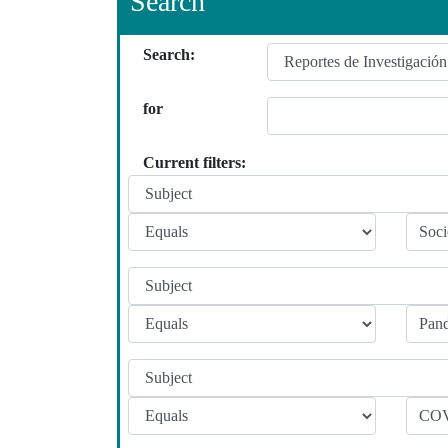
Search
Search:
for
Current filters: