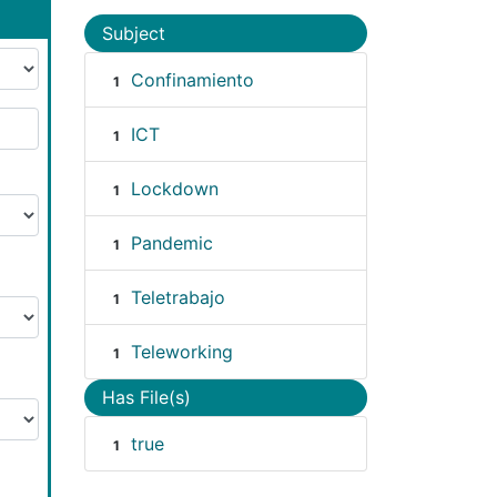
Subject
Confinamiento
1
ICT
1
Lockdown
1
Pandemic
1
Teletrabajo
1
Teleworking
1
Has File(s)
true
1