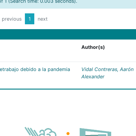
of 1 (Search time: 0.003 seconds).
previous
1
next
Author(s)
letrabajo debido a la pandemia
Vidal Contreras, Aarón
Alexander