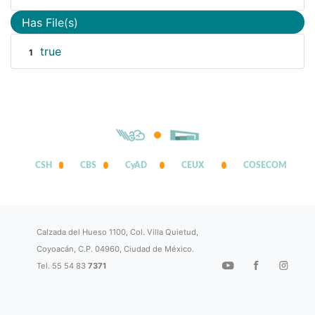
Has File(s)
true
1
CSH
CBS
CyAD
CEUX
COSECOM
Calzada del Hueso 1100, Col. Villa Quietud,
Coyoacán, C.P. 04960, Ciudad de México.
Tel. 55 54 83
7371