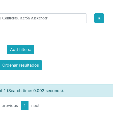
Add filters:
Ordenar resultados
of 1 (Search time: 0.002 seconds).
previous
1
next