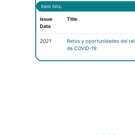
Item hits:
Issue
Title
Date
2021
Retos y oportunidades del te
de COVID-19