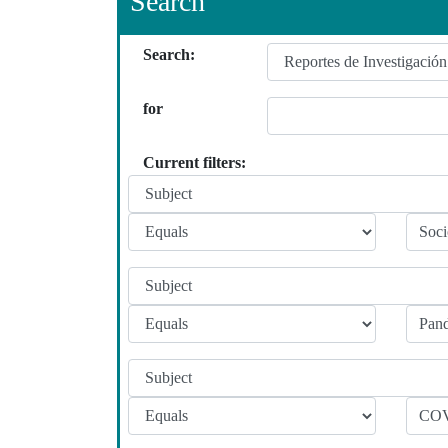
Search
Search:
for
Current filters: