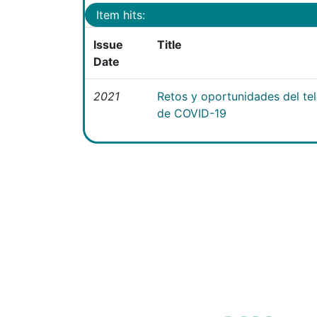
Item hits:
Issue
Title
Date
2021
Retos y oportunidades del te
de COVID-19