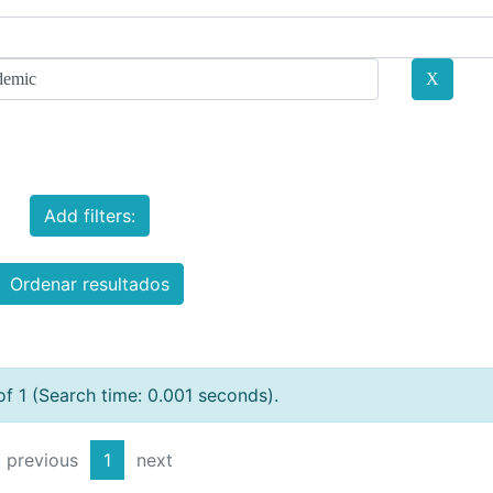
Add filters:
Ordenar resultados
of 1 (Search time: 0.001 seconds).
previous
1
next