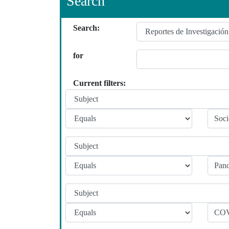
Search
Search:
for
Current filters: