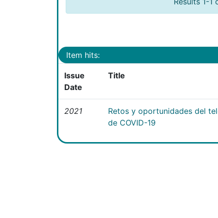
Results 1-1 
Item hits:
Issue
Title
Date
2021
Retos y oportunidades del te
de COVID-19