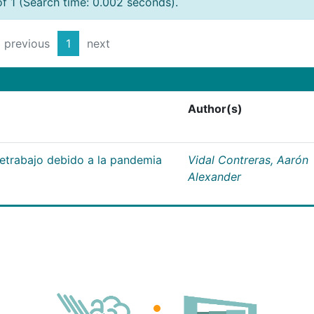
of 1 (Search time: 0.002 seconds).
previous
1
next
Author(s)
letrabajo debido a la pandemia
Vidal Contreras, Aarón
Alexander