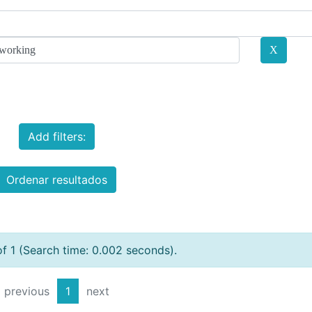
Add filters:
Ordenar resultados
of 1 (Search time: 0.002 seconds).
previous
1
next