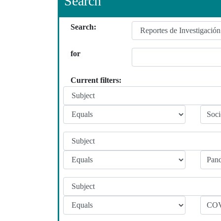
Search
Search:
for
Current filters: