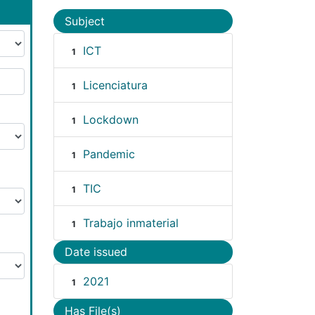
Subject
ICT
1
Licenciatura
1
Lockdown
1
Pandemic
1
TIC
1
Trabajo inmaterial
1
Date issued
2021
1
Has File(s)