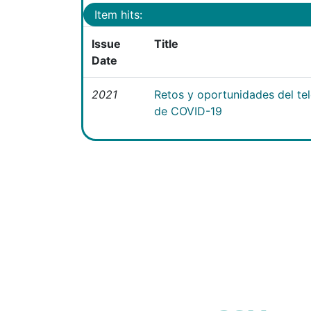
Item hits:
Issue
Title
Date
2021
Retos y oportunidades del te
de COVID-19