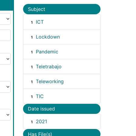
Subject
ICT
1
Lockdown
1
Pandemic
1
Teletrabajo
1
Teleworking
1
TIC
1
Date issued
2021
1
Has File(s)