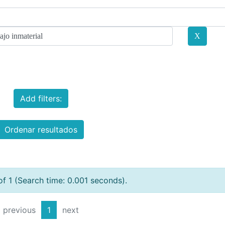
Add filters:
Ordenar resultados
of 1 (Search time: 0.001 seconds).
previous
1
next