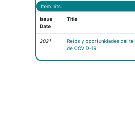
Item hits:
Issue
Title
Date
2021
Retos y oportunidades del te
de COVID-19