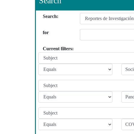
Search
Search:
for
Current filters: