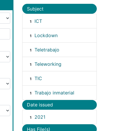
Subject
ICT
1
Lockdown
1
Teletrabajo
1
Teleworking
1
TIC
1
Trabajo inmaterial
1
Date issued
2021
1
Has File(s)