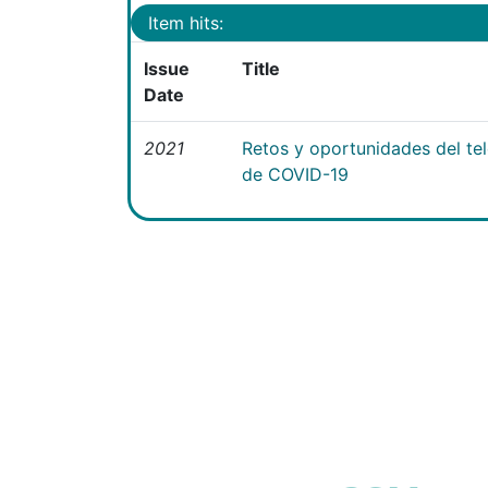
Item hits:
Issue
Title
Date
2021
Retos y oportunidades del te
de COVID-19