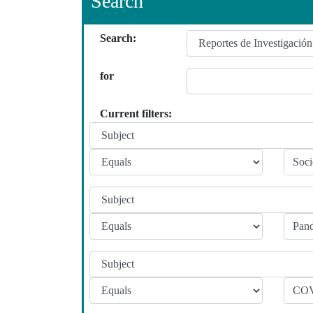
Search
Search:
for
Current filters: