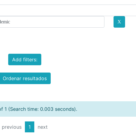
Add filters:
Ordenar resultados
of 1 (Search time: 0.003 seconds).
previous
1
next