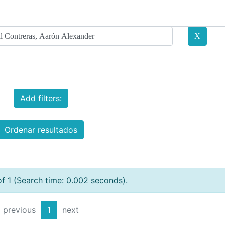
Add filters:
Ordenar resultados
of 1 (Search time: 0.002 seconds).
previous
1
next