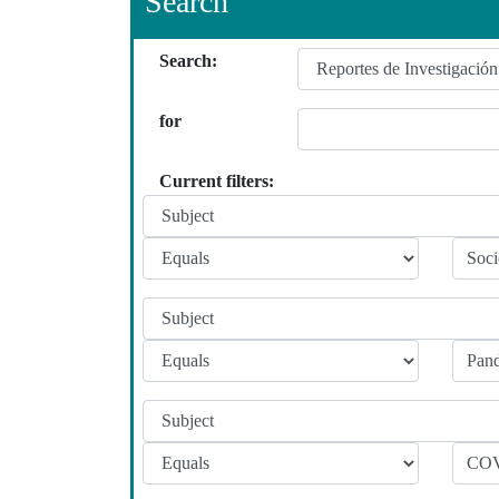
Search
Search:
for
Current filters: