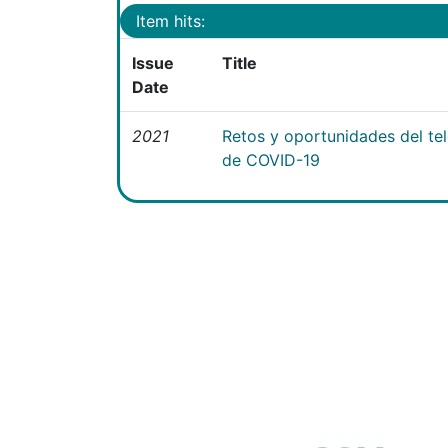
Item hits:
Issue
Title
Date
2021
Retos y oportunidades del te
de COVID-19