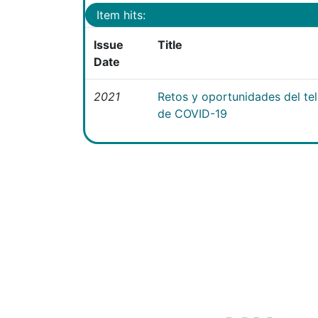
Item hits:
Issue
Title
Date
2021
Retos y oportunidades del te
de COVID-19