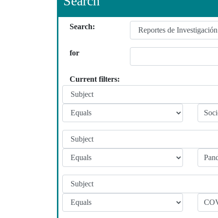
Search
Search:
for
Current filters: