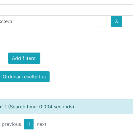
Add filters:
Ordenar resultados
of 1 (Search time: 0.004 seconds).
previous
1
next