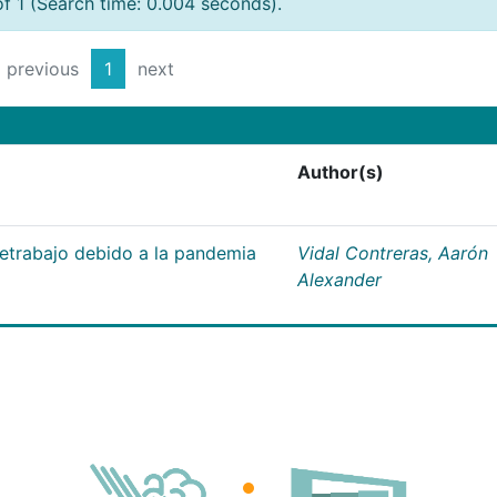
of 1 (Search time: 0.004 seconds).
previous
1
next
Author(s)
letrabajo debido a la pandemia
Vidal Contreras, Aarón
Alexander