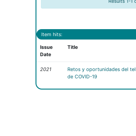
Results 1-1 
Item hits:
Issue
Title
Date
2021
Retos y oportunidades del te
de COVID-19