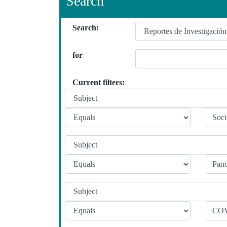
Search
Search:
for
Current filters: