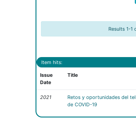
Results 1-1 
Item hits:
Issue
Title
Date
2021
Retos y oportunidades del te
de COVID-19