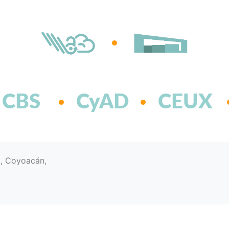
CBS
CyAD
CEUX
d, Coyoacán,