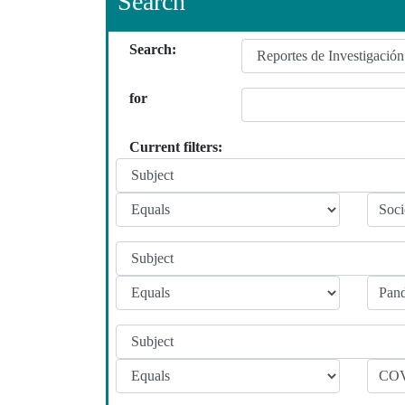
Search
Search:
for
Current filters: