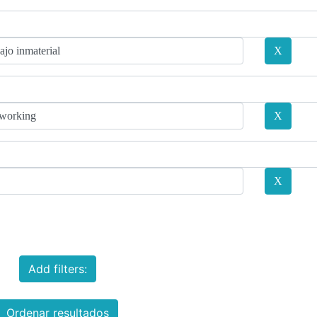
Add filters:
Ordenar resultados