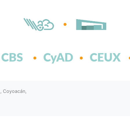
CBS
CyAD
CEUX
d, Coyoacán,