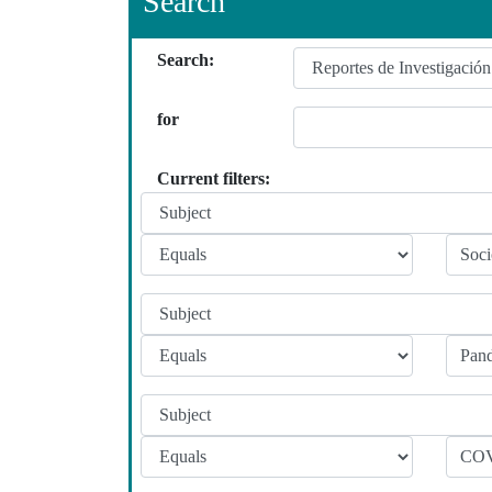
Search
Search:
for
Current filters: