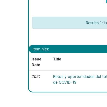
Results 1-1 
Item hits:
Issue
Title
Date
2021
Retos y oportunidades del te
de COVID-19