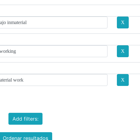
Add filters:
Ordenar resultados