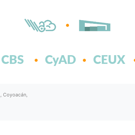
CBS
CyAD
CEUX
d, Coyoacán,