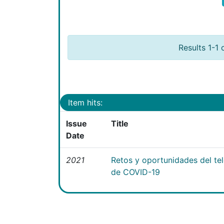
Results 1-1 
Item hits:
Issue
Title
Date
2021
Retos y oportunidades del te
de COVID-19