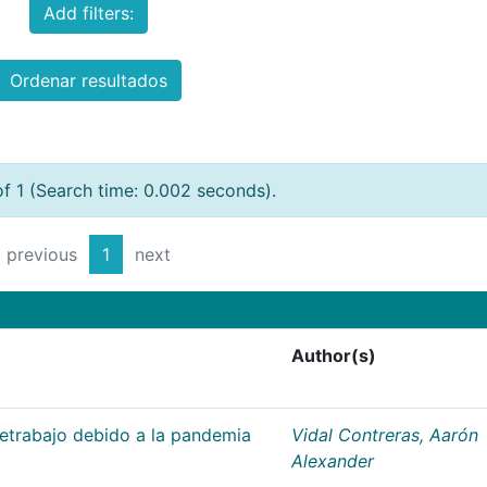
Add filters:
Ordenar resultados
of 1 (Search time: 0.002 seconds).
previous
1
next
Author(s)
letrabajo debido a la pandemia
Vidal Contreras, Aarón
Alexander