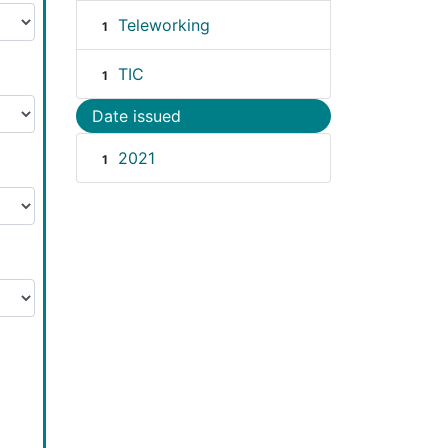
Teleworking
1
TIC
1
Date issued
2021
1