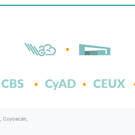
CBS
CyAD
CEUX
d, Coyoacán,