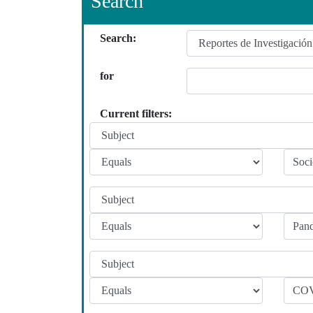
Search
Search:
for
Current filters: