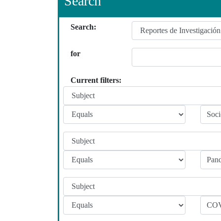
Search
Search:
for
Current filters: