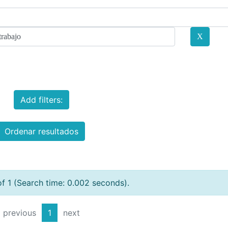
Add filters:
Ordenar resultados
of 1 (Search time: 0.002 seconds).
previous
1
next