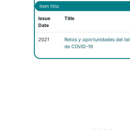
Item hits:
Issue
Title
Date
2021
Retos y oportunidades del te
de COVID-19