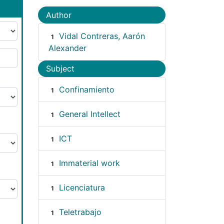
Author
Vidal Contreras, Aarón
1
Alexander
Subject
Confinamiento
1
General Intellect
1
ICT
1
Immaterial work
1
Licenciatura
1
Teletrabajo
1