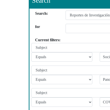
Search
Search:
for
Current filters: