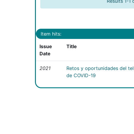
Results 1-1 
Item hits:
Issue
Title
Date
2021
Retos y oportunidades del te
de COVID-19