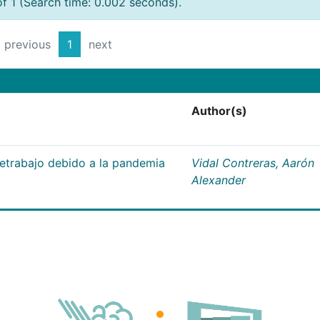
of 1 (Search time: 0.002 seconds).
previous
1
next
Author(s)
letrabajo debido a la pandemia
Vidal Contreras, Aarón
Alexander