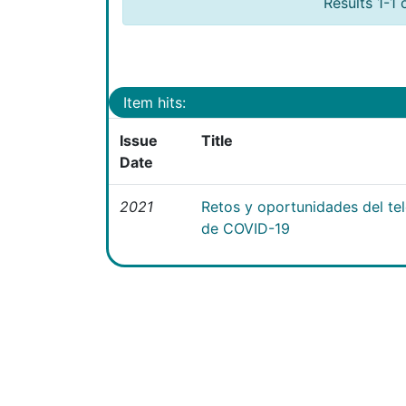
Results 1-1 
Item hits:
Issue
Title
Date
2021
Retos y oportunidades del te
de COVID-19