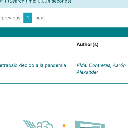
of 1 (Search time: 0.004 seconds).
previous
1
next
Author(s)
letrabajo debido a la pandemia
Vidal Contreras, Aarón
Alexander