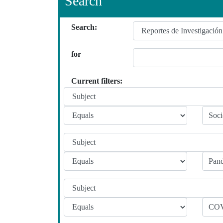
Search
Search:
for
Current filters: