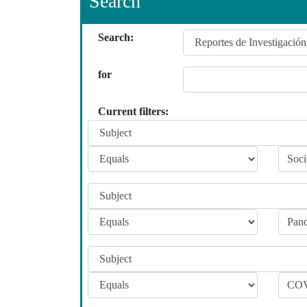
Search
Search:
for
Current filters: