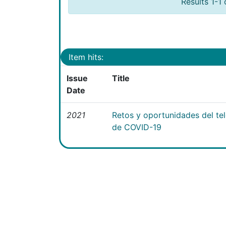
Results 1-1 
Item hits:
Issue
Title
Date
2021
Retos y oportunidades del te
de COVID-19