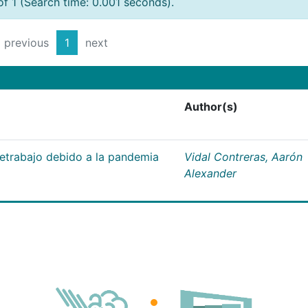
of 1 (Search time: 0.001 seconds).
previous
1
next
Author(s)
letrabajo debido a la pandemia
Vidal Contreras, Aarón
Alexander