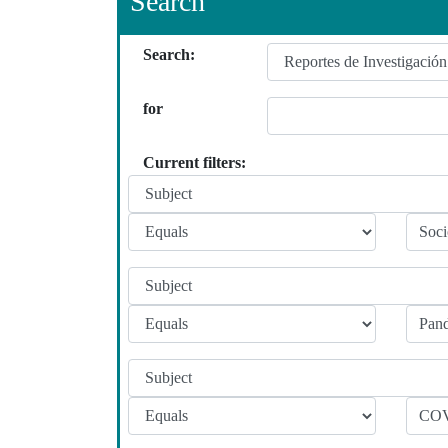
Search
Search:
for
Current filters: