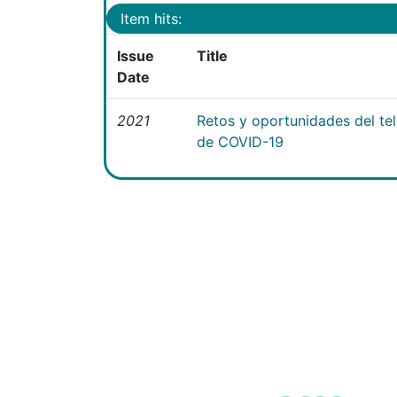
Item hits:
Issue
Title
Date
2021
Retos y oportunidades del te
de COVID-19