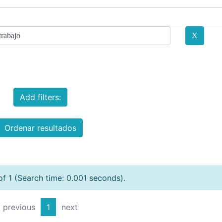
Add filters:
Ordenar resultados
of 1 (Search time: 0.001 seconds).
previous
1
next