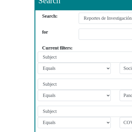
Search
Search:
for
Current filters: