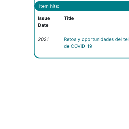
Item hits:
Issue
Title
Date
2021
Retos y oportunidades del te
de COVID-19