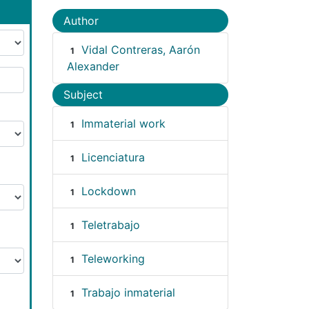
Author
Vidal Contreras, Aarón
1
Alexander
Subject
Immaterial work
1
Licenciatura
1
Lockdown
1
Teletrabajo
1
Teleworking
1
Trabajo inmaterial
1