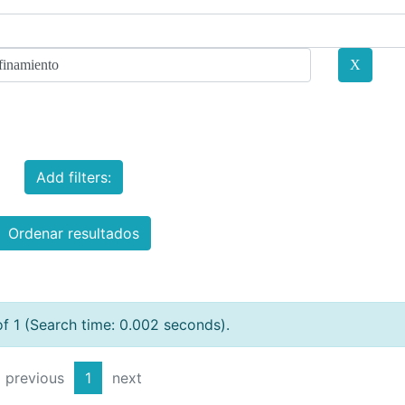
Add filters:
Ordenar resultados
of 1 (Search time: 0.002 seconds).
previous
1
next