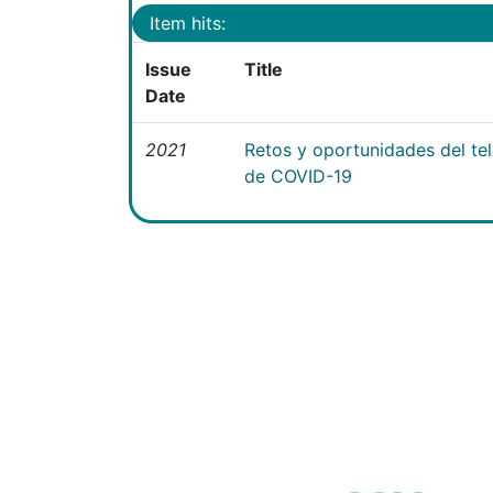
Item hits:
Issue
Title
Date
2021
Retos y oportunidades del te
de COVID-19