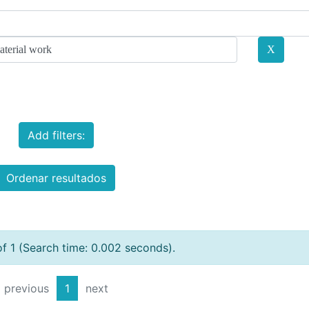
Add filters:
Ordenar resultados
of 1 (Search time: 0.002 seconds).
previous
1
next