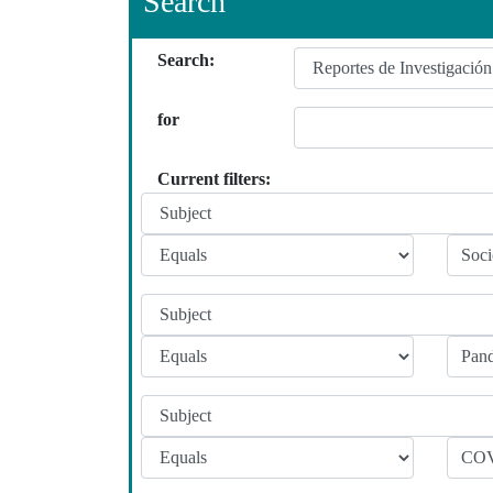
Search
Search:
for
Current filters: