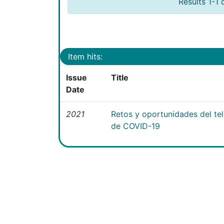
Results 1-1 
Item hits:
Issue
Title
Date
2021
Retos y oportunidades del te
de COVID-19