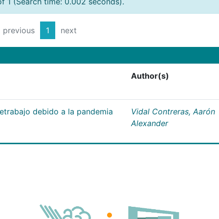
of 1 (Search time: 0.002 seconds).
previous
1
next
Author(s)
letrabajo debido a la pandemia
Vidal Contreras, Aarón
Alexander