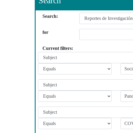
Search
Search:
for
Current filters: