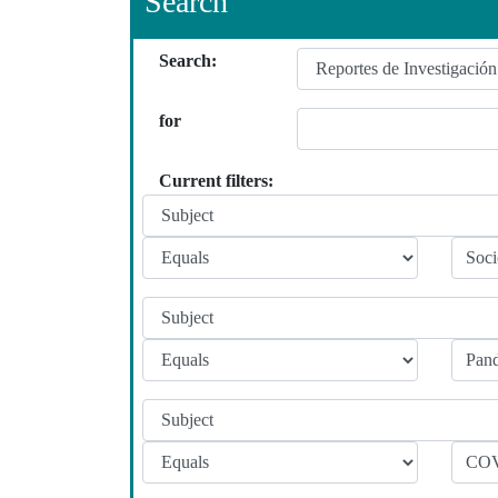
Search
Search:
for
Current filters: