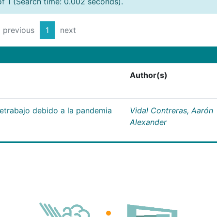
of 1 (Search time: 0.002 seconds).
previous
1
next
Author(s)
letrabajo debido a la pandemia
Vidal Contreras, Aarón
Alexander