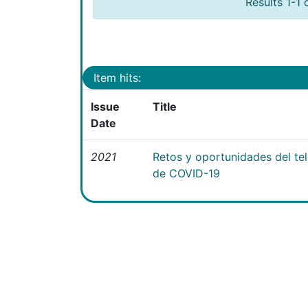
Results 1-1 
Item hits:
Issue
Title
Date
2021
Retos y oportunidades del te
de COVID-19