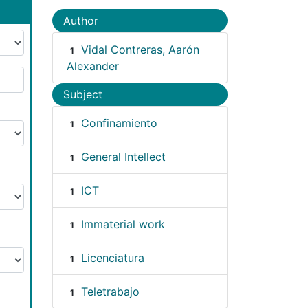
Author
Vidal Contreras, Aarón
1
Alexander
Subject
Confinamiento
1
General Intellect
1
ICT
1
Immaterial work
1
Licenciatura
1
Teletrabajo
1