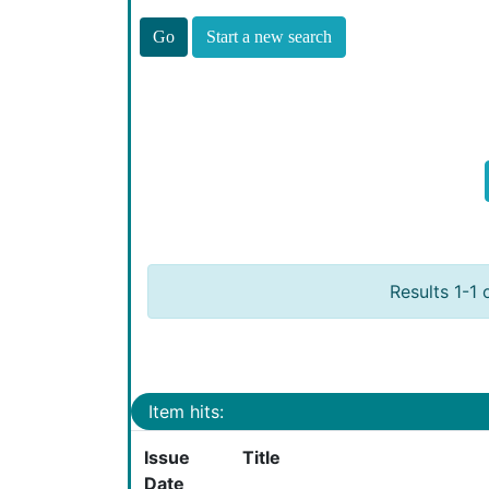
Start a new search
Results 1-1 
Item hits:
Issue
Title
Date