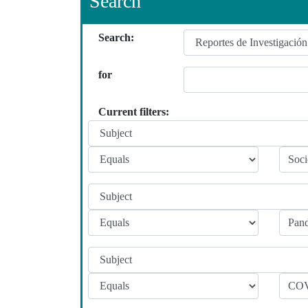
Search
Search:
for
Current filters: