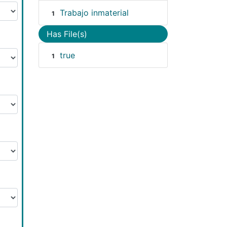
Trabajo inmaterial
1
Has File(s)
true
1