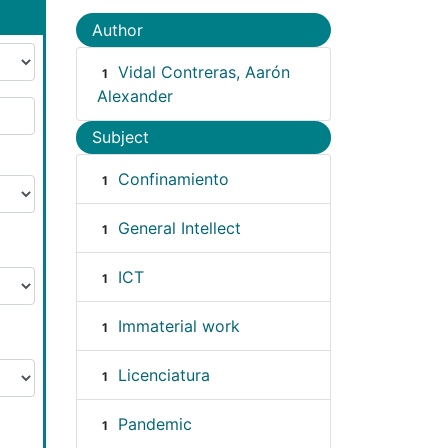
Author
Vidal Contreras, Aarón
1
Alexander
Subject
Confinamiento
1
General Intellect
1
ICT
1
Immaterial work
1
Licenciatura
1
Pandemic
1