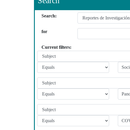
Search
Search:
for
Current filters: