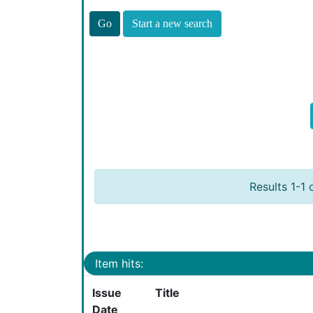
Start a new search
Results 1-1 
Item hits:
Issue
Title
Date