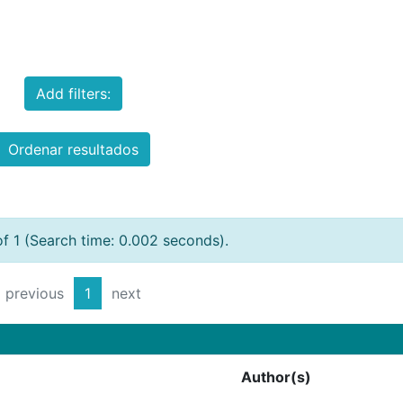
Add filters:
Ordenar resultados
of 1 (Search time: 0.002 seconds).
previous
1
next
Author(s)