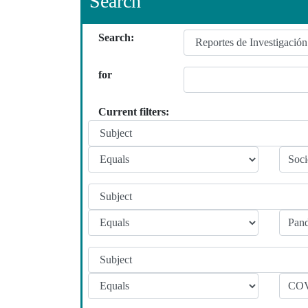
Search
Search:
for
Current filters: