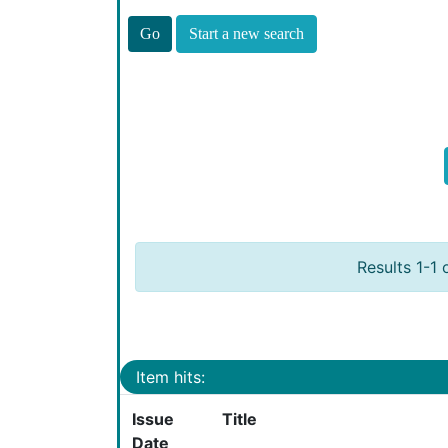
Start a new search
Results 1-1 
Item hits:
Issue
Title
Date