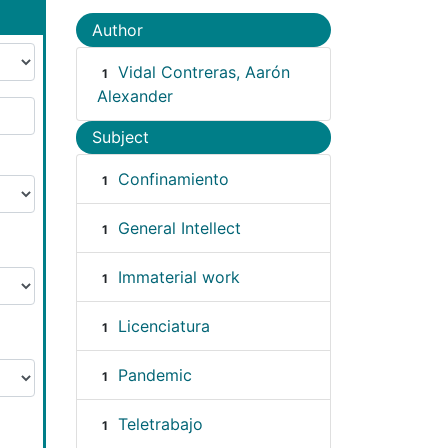
Author
Vidal Contreras, Aarón
1
Alexander
Subject
Confinamiento
1
General Intellect
1
Immaterial work
1
Licenciatura
1
Pandemic
1
Teletrabajo
1