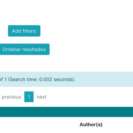
Add filters:
Ordenar resultados
of 1 (Search time: 0.002 seconds).
previous
1
next
Author(s)