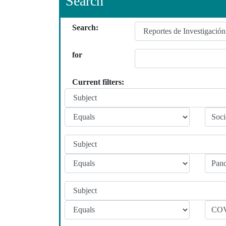
Search
Search:
for
Current filters: