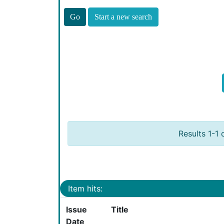
Start a new search
Results 1-1 
Item hits:
Issue
Title
Date