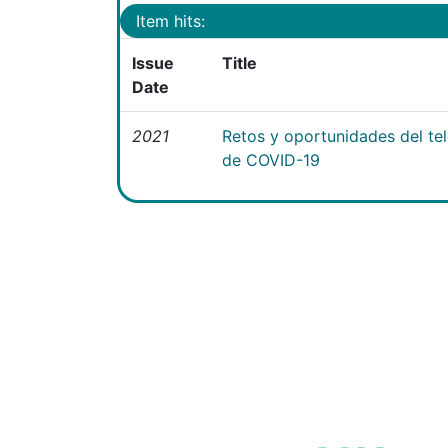
Item hits:
Issue
Title
Date
2021
Retos y oportunidades del te
de COVID-19