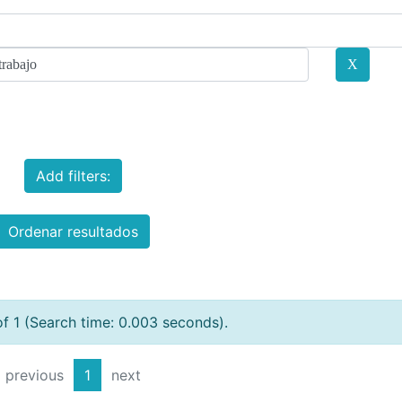
Add filters:
Ordenar resultados
of 1 (Search time: 0.003 seconds).
previous
1
next