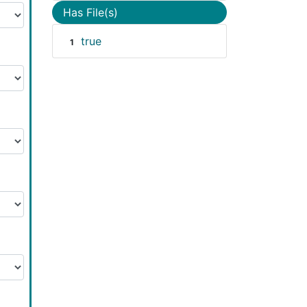
Has File(s)
true
1