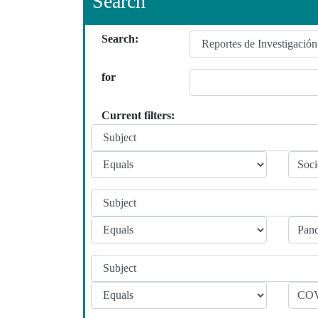
Search
Search:
for
Current filters: