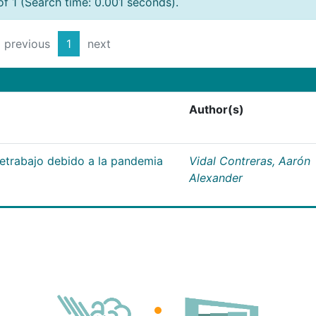
of 1 (Search time: 0.001 seconds).
previous
1
next
Author(s)
letrabajo debido a la pandemia
Vidal Contreras, Aarón
Alexander