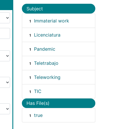
Subject
Immaterial work
1
Licenciatura
1
Pandemic
1
Teletrabajo
1
Teleworking
1
TIC
1
Has File(s)
true
1