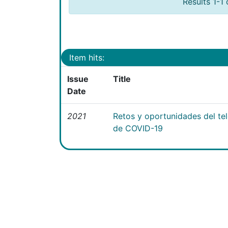
Results 1-1 
Item hits:
Issue
Title
Date
2021
Retos y oportunidades del te
de COVID-19