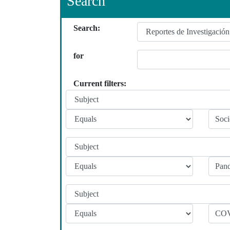
Search
Search:
for
Current filters: