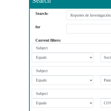
Search
Search:
for
Current filters: