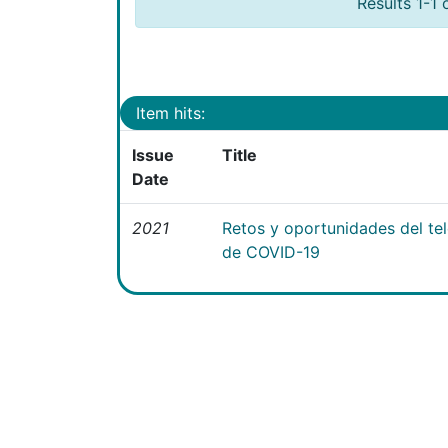
Results 1-1 
Item hits:
Issue
Title
Date
2021
Retos y oportunidades del te
de COVID-19