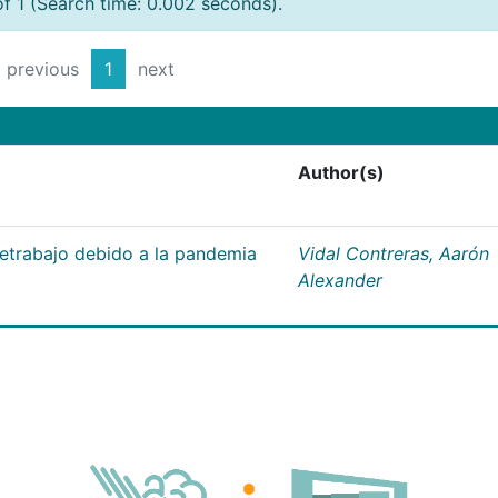
of 1 (Search time: 0.002 seconds).
previous
1
next
Author(s)
letrabajo debido a la pandemia
Vidal Contreras, Aarón
Alexander