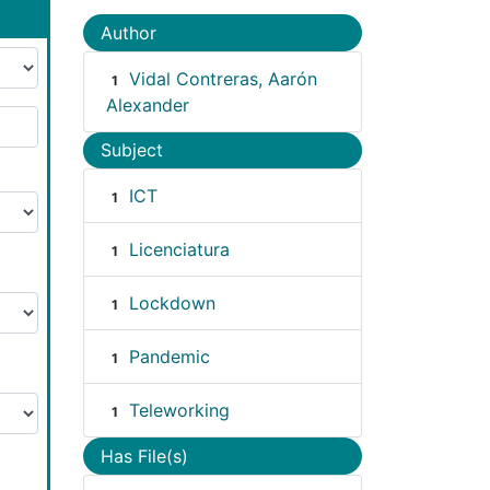
Author
Vidal Contreras, Aarón
1
Alexander
Subject
ICT
1
Licenciatura
1
Lockdown
1
Pandemic
1
Teleworking
1
Has File(s)