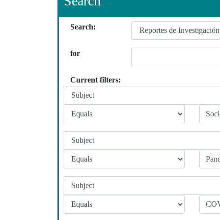
Search
Search:
for
Current filters: