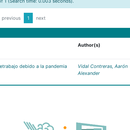
of 1 (Search time: 0.003 seconds).
previous
1
next
Author(s)
letrabajo debido a la pandemia
Vidal Contreras, Aarón
Alexander