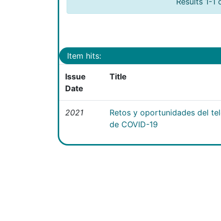
Results 1-1 
Item hits:
Issue
Title
Date
2021
Retos y oportunidades del te
de COVID-19