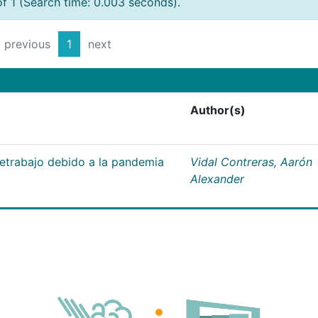
of 1 (Search time: 0.003 seconds).
previous
1
next
Author(s)
letrabajo debido a la pandemia
Vidal Contreras, Aarón
Alexander