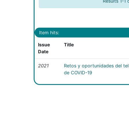
Results 1-1 
Item hits:
Issue
Title
Date
2021
Retos y oportunidades del te
de COVID-19