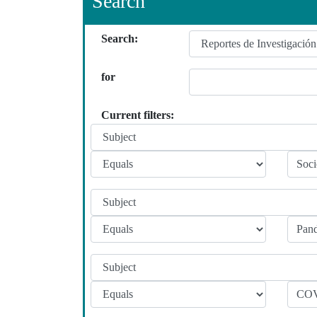
Search
Search:
for
Current filters: