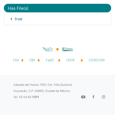
Has File(s)
true
1
CSH
CBS
CyAD
CEUX
COSECOM
Calzada del Hueso 1100, Col. Villa Quietud,
Coyoacán, C.P. 04960, Ciudad de México.
Tel. 55 54 83
7371