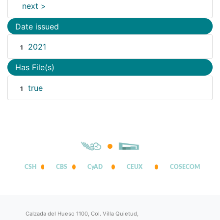
next >
Date issued
2021
1
Has File(s)
true
1
CSH
CBS
CyAD
CEUX
COSECOM
Calzada del Hueso 1100, Col. Villa Quietud,