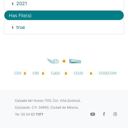
2021
1
Has File(s)
true
1
CSH
CBS
CyAD
CEUX
COSECOM
Calzada del Hueso 1100, Col. Villa Quietud,
Coyoacán, C.P. 04960, Ciudad de México.
Tel. 55 54 83
7371