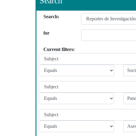
Search
Search:
for
Current filters: