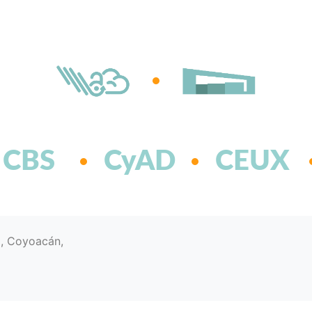
CBS
CyAD
CEUX
d, Coyoacán,