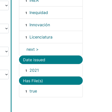
INEA
1
Inequidad
1
Innovación
1
Licenciatura
1
next >
Date issued
2021
1
Has File(s)
true
1