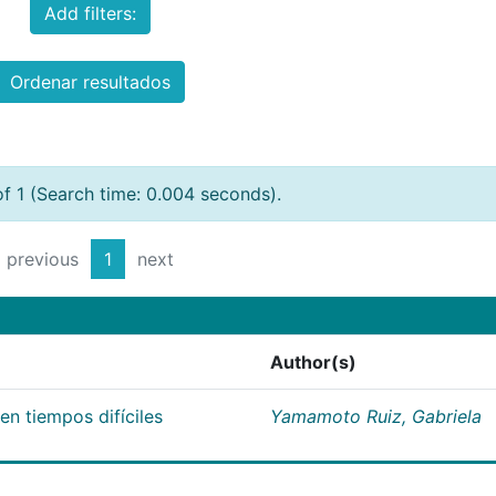
Add filters:
Ordenar resultados
of 1 (Search time: 0.004 seconds).
previous
1
next
Author(s)
n tiempos difíciles
Yamamoto Ruiz, Gabriela