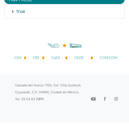
true
1
CSH
CBS
CyAD
CEUX
COSECOM
Calzada del Hueso 1100, Col. Villa Quietud,
Coyoacán, C.P. 04960, Ciudad de México.
Tel. 55 54 83
7371