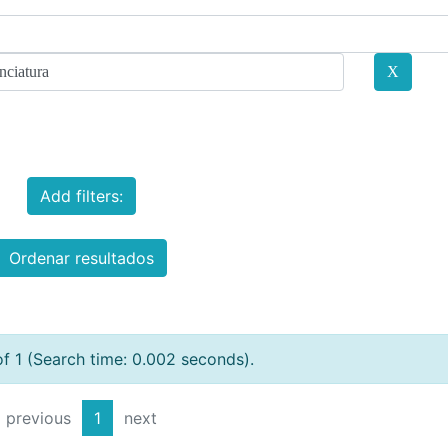
Add filters:
Ordenar resultados
of 1 (Search time: 0.002 seconds).
previous
1
next