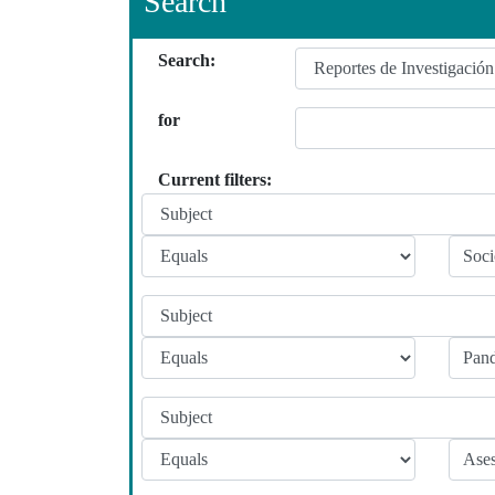
Search
Search:
for
Current filters: