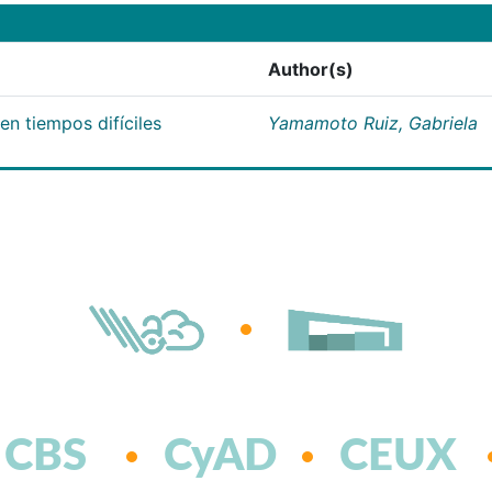
Author(s)
n tiempos difíciles
Yamamoto Ruiz, Gabriela
CBS
CyAD
CEUX