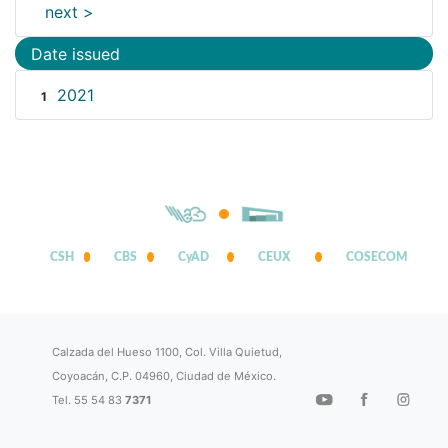
next >
Date issued
2021
1
CSH
CBS
CyAD
CEUX
COSECOM
Calzada del Hueso 1100, Col. Villa Quietud,
Coyoacán, C.P. 04960, Ciudad de México.
Tel. 55 54 83
7371