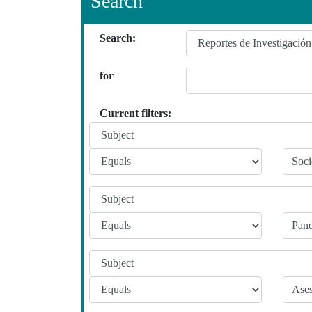
Search
Search:
for
Current filters: