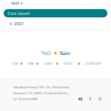
next >
Date issued
2021
1
CSH
CBS
CyAD
CEUX
COSECOM
Calzada del Hueso 1100, Col. Villa Quietud,
Coyoacán, C.P. 04960, Ciudad de México.
Tel. 55 54 83
7371