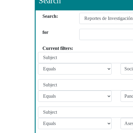
Search
Search:
for
Current filters: