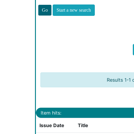
Start a new search
Results 1-1 
Item hits:
Issue Date
Title