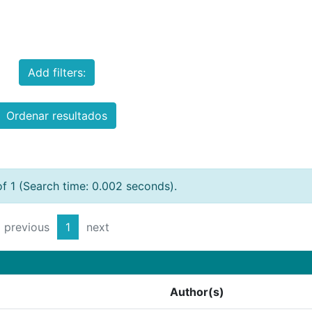
Add filters:
Ordenar resultados
of 1 (Search time: 0.002 seconds).
previous
1
next
Author(s)