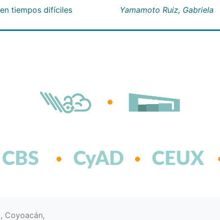
n tiempos difíciles
Yamamoto Ruiz, Gabriela
CBS
CyAD
CEUX
d, Coyoacán,