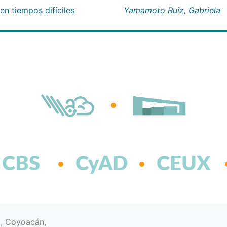
n tiempos difíciles
Yamamoto Ruiz, Gabriela
CBS
CyAD
CEUX
d, Coyoacán,