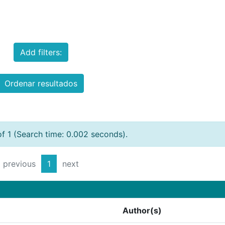
Add filters:
Ordenar resultados
of 1 (Search time: 0.002 seconds).
previous
1
next
Author(s)