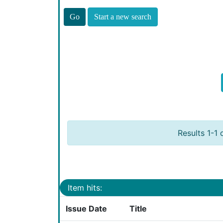
Start a new search
Results 1-1 
Item hits:
Issue Date
Title