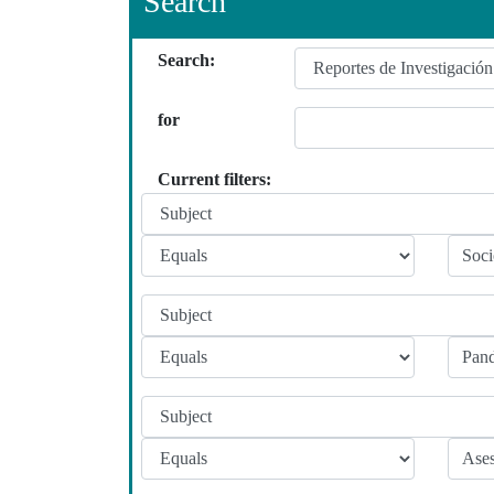
Search
Search:
for
Current filters: