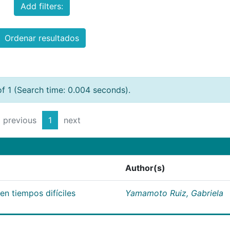
Add filters:
Ordenar resultados
of 1 (Search time: 0.004 seconds).
previous
1
next
Author(s)
n tiempos difíciles
Yamamoto Ruiz, Gabriela