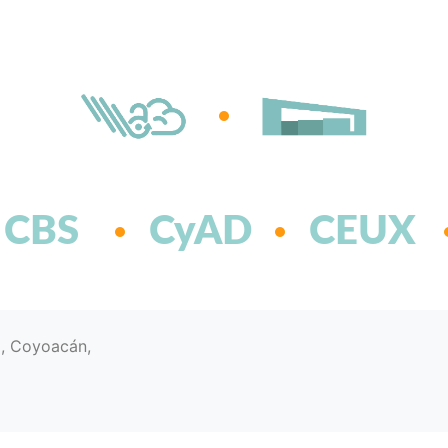
CBS
CyAD
CEUX
d, Coyoacán,