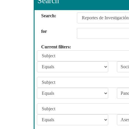
Search
Search:
for
Current filters: