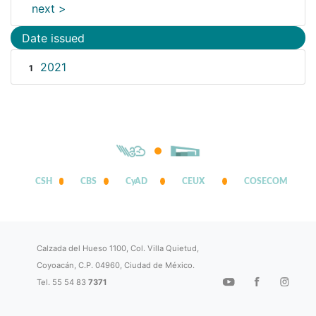
next >
Date issued
2021
1
CSH
CBS
CyAD
CEUX
COSECOM
Calzada del Hueso 1100, Col. Villa Quietud,
Coyoacán, C.P. 04960, Ciudad de México.
Tel. 55 54 83
7371