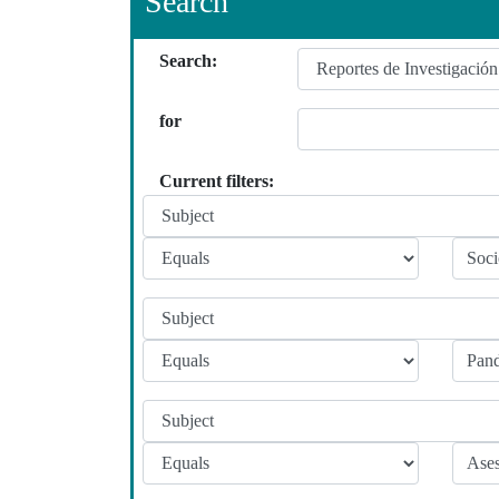
Search
Search:
for
Current filters: