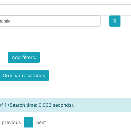
Add filters:
Ordenar resultados
of 1 (Search time: 0.002 seconds).
previous
1
next