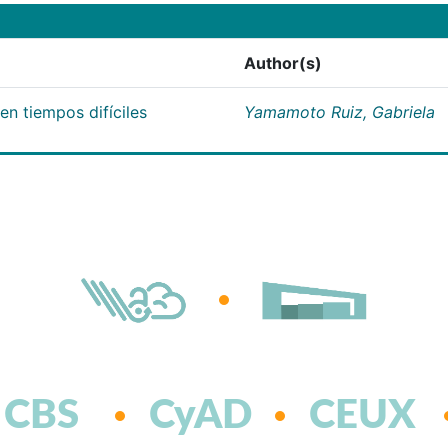
Author(s)
n tiempos difíciles
Yamamoto Ruiz, Gabriela
CBS
CyAD
CEUX